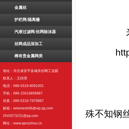
金属丝
护栏网/隔离栅
汽液过滤网/丝网除沫器
丝网成品深加工
ht
稀有贵金属网类
地址：河北省安平县城东丝网工业园
联系人：王经理
电话：086-0318-8091001
手机：086-15610858887
传真：086-0318-7979887
邮箱：wiremesh66@vip.qq.com
殊不知钢丝
2543573231@qq.com
网址：www.apruizhou.cn