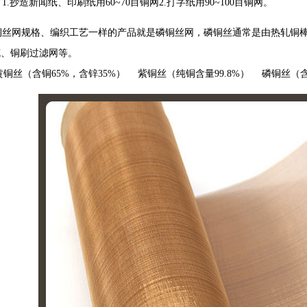
抄造新闻纸、印刷纸用60~70目铜网2.打字纸用90~100目铜网。
丝网规格、编织工艺一样的产品就是磷铜丝网，磷铜丝通常是由热轧铜棒不
缆、铜刷过滤网等。
铜丝（含铜65%，含锌35%） 紫铜丝（纯铜含量99.8%） 磷铜丝（含铜8