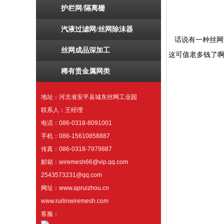
护栏网/隔离栅
汽液过滤网/丝网除沫器
话说有一种丝网
丝网成品深加工
这可值老多钱了啊
稀有贵金属网类
地址：河北省安平县城东丝网工业园
联系人：王经理
电话：086-0318-8091001
手机：086-15610858887
传真：086-0318-7979887
邮箱：wiremesh66@vip.qq.com
2543573231@qq.com
网址：www.apruizhou.cn
www.ruilinwiremesh.com
客服：