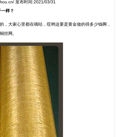
zhou.cn/ 发布时间:2021/03/31
子一样？
的，大家心里都在嘀咕，哎哟这要是黄金做的得多少钱啊，
黄铜丝网。