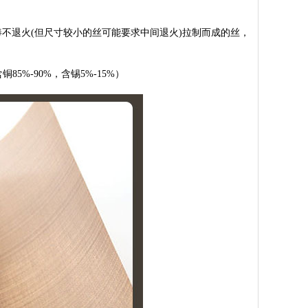
退火(但尺寸较小的丝可能要求中间退火)拉制而成的丝，
5%-90%，含锡5%-15%）