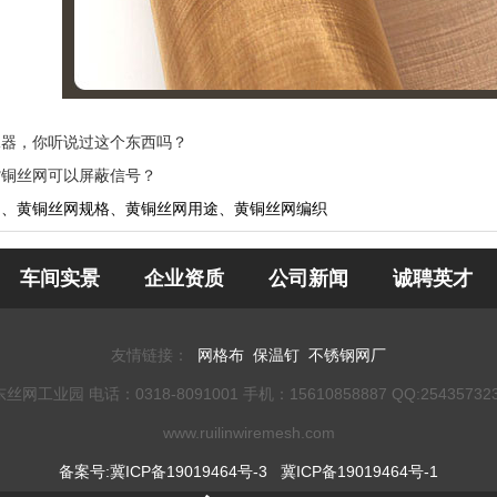
沫器，你听说过这个东西吗？
紫铜丝网可以屏蔽信号？
网、黄铜丝网规格、黄铜丝网用途、黄铜丝网编织
车间实景
企业资质
公司新闻
诚聘英才
友情链接：
网格布
保温钉
不锈钢网厂
18-8091001 手机：15610858887 QQ:2543573231 MSN账号
www.ruilinwiremesh.com
备案号:冀ICP备19019464号-3
冀ICP备19019464号-1