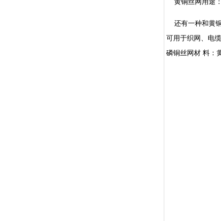
黄铜丝网用途：1.
还有一种和黄铜
可用于织网、电
磷铜丝网材 料：黄