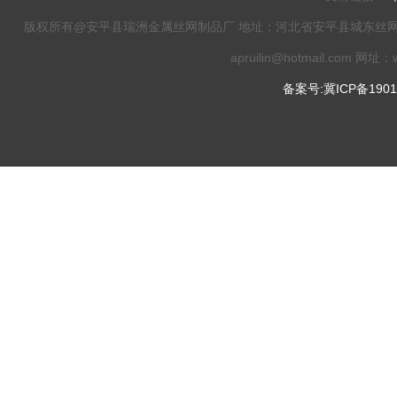
版权所有@安平县瑞洲金属丝网制品厂 地址：河北省安平县城东丝网工业园 电话：0
apruilin@hotmail.com 网址：w
备案号:冀ICP备1901