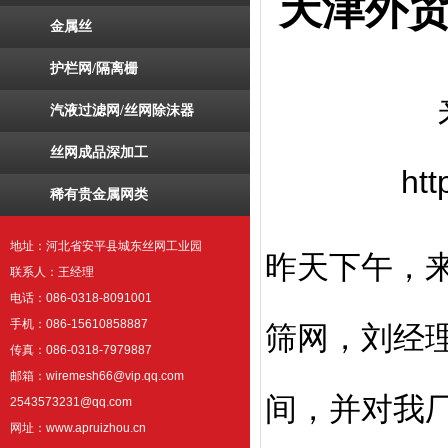
天津外
金属丝
护栏网/隔离栅
汽液过滤网/丝网除沫器
丝网成品深加工
ht
稀有贵金属网类
地址：河北省安平县城东丝网工业园
昨天下午，
联系人：王经理
电话：086-0318-8091001
手机：086-15610858887
筛网，刘经
传真：086-0318-7979887
邮箱：wiremesh66@vip.qq.com
间，并对我
2543573231@qq.com
网址：www.apruizhou.cn