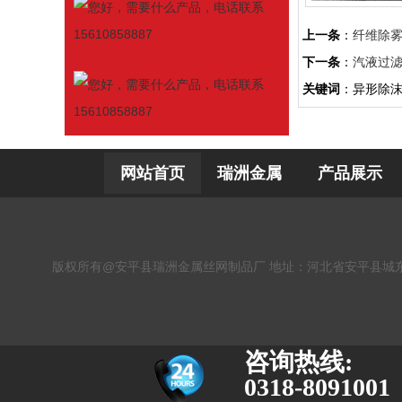
上一条
：
纤维除
下一条
：
汽液过
关键词
：异形除
网站首页
瑞洲金属
产品展示
版权所有@安平县瑞洲金属丝网制品厂 地址：河北省安平县城东丝网工业园 电话：03
咨询热线:
0318-8091001