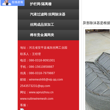
护栏网/隔离栅
汽液过滤网/丝网除沫器
异形除沫器是根
丝网成品深加工
稀有贵金属网类
地址：河北省安平县城东丝网工业园
联系人：王经理
电话：086-0318-8091001
手机：086-15610858887
传真：086-0318-7979887
邮箱：wiremesh66@vip.qq.com
2543573231@qq.com
网址：www.apruizhou.cn
www.ruilinwiremesh.com
客服：