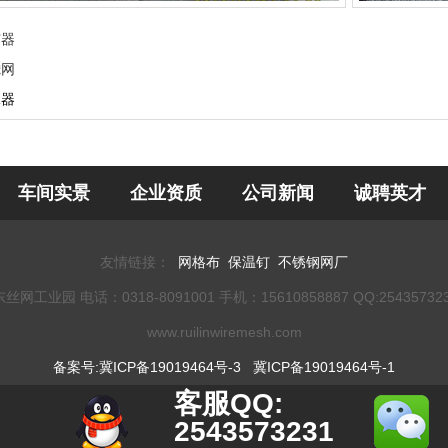
雾器
滤网
沫器
车间实景
企业资质
公司新闻
诚聘英才
友情链接：
网格布
保温钉
不锈钢网厂
18-8091001 手机：15610858887 QQ:2543573231 MSN账号
www.ruilinwiremesh.com
备案号:冀ICP备19019464号-3
冀ICP备19019464号-1
客服QQ:
2543573231