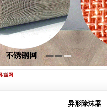
网/丝网
异形除沫器