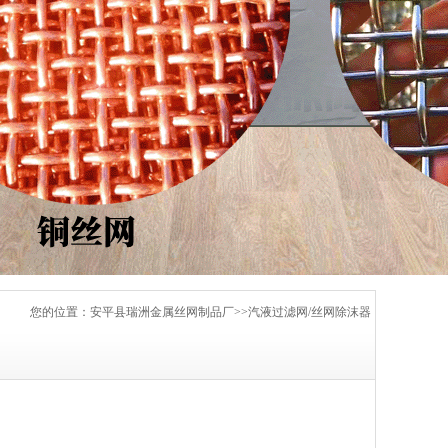
您的位置：安平县瑞洲金属丝网制品厂>>汽液过滤网/丝网除沫器