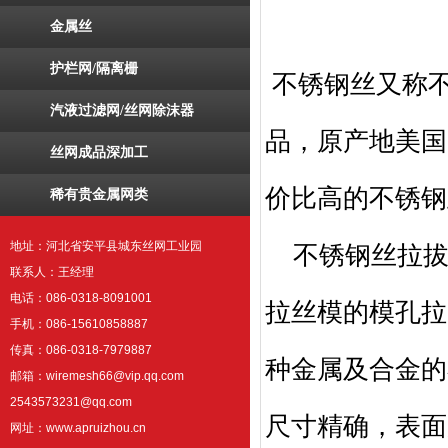
金属丝
护栏网/隔离栅
不锈钢丝又称
汽液过滤网/丝网除沫器
品，原产地美国
丝网成品深加工
价比高的不锈钢丝
稀有贵金属网类
地址：河北省安平县城东丝网工业园
不锈钢丝拉拔(sta
联系人：王经理
电话：086-0318-8091001
拉丝模的模孔拉
手机：086-15610858887
传真：086-0318-7979887
种金属及合金的
邮箱：wiremesh66@vip.qq.com
2543573231@qq.com
尺寸精确，表面
网址：www.apruizhou.cn