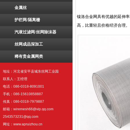
金属丝
镍洛合金网具有优越的延伸率
护栏网/隔离栅
高，比重轻且价格经济合理。
汽液过滤网/丝网除沫器
丝网成品深加工
稀有贵金属网类
地址：河北省安平县城东丝网工业园
联系人：王经理
电话：086-0318-8091001
手机：086-15610858887
传真：086-0318-7979887
邮箱：wiremesh66@vip.qq.com
2543573231@qq.com
网址：www.apruizhou.cn