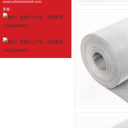
www.ruilinwiremesh.com
客服：