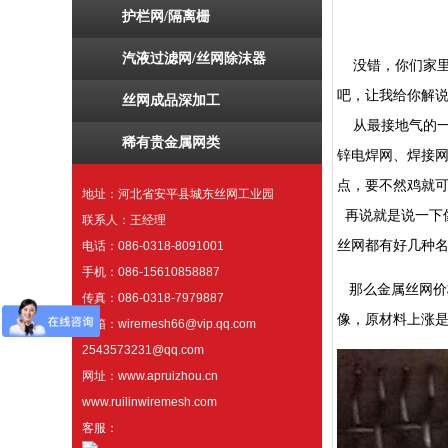
护栏网/隔离栅
汽液过滤网/丝网除沫器
没错，你们家里
吧，让我给你解
丝网成品深加工
从最接地气的一
稀有贵金属网类
锌电焊网、焊接网
点，要不然鸡就
地址：河北省安平县城东丝网工业园
再说就是说一下像
联系人：王经理
丝网都有好几种
电话：086-0318-8091001
手机：086-15610858887
那么金属丝网价
传真：086-0318-7979887
像，原材料上涨
邮箱：wiremesh66@vip.qq.com
2543573231@qq.com
网址：www.apruizhou.cn
www.ruilinwiremesh.com
客服：