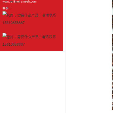
www.ruilinwiremesh.com
客服：