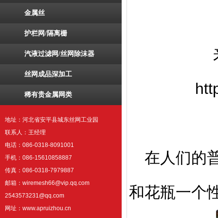
金属丝
护栏网/隔离栅
汽液过滤网/丝网除沫器
丝网成品深加工
ht
稀有贵金属网类
地址：河北省安平县城东丝网工业园
联系人：王经理
电话：086-0318-8091001
在人们的普
手机：086-15610858887
传真：086-0318-7979887
邮箱：wiremesh66@vip.qq.com
和花瓶一个
2543573231@qq.com
网址：www.apruizhou.cn